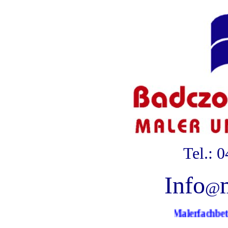
Tel.: 
Info
@
Ihr Malerfachbetr